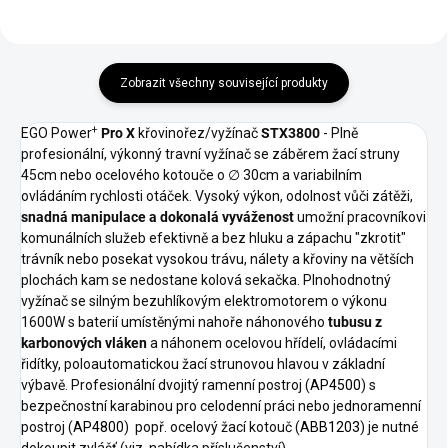
BCX3800 a BCA1200.
Zobrazit všechny související produkty
+
EGO Power
Pro X
křovinořez/vyžínač
STX3800
- Plně
profesionální, výkonný travní vyžínač se záběrem žací struny
45cm nebo ocelového kotouče o ∅ 30cm a variabilním
ovládáním rychlosti otáček. Vysoký výkon, odolnost vůči zátěži,
snadná manipulace a dokonalá vyváženost
umožní pracovníkovi
komunálních služeb efektivně a bez hluku a zápachu "zkrotit"
trávník nebo posekat vysokou trávu, nálety a křoviny na větších
plochách kam se nedostane kolová sekačka. Plnohodnotný
vyžínač se silným bezuhlíkovým elektromotorem o výkonu
1600W s baterií umístěnými nahoře náhonového
tubusu z
karbonových vláken
a náhonem ocelovou hřídelí, ovládacími
řidítky, poloautomatickou žací strunovou hlavou v základní
výbavě. Profesionální dvojitý ramenní postroj (
AP4500
) s
bezpečnostní karabinou pro celodenní práci nebo jednoramenní
postroj (
AP4800
) popř. ocelový žací kotouč (
ABB1203
) je nutné