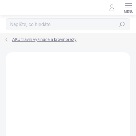
Přejít
na
obsah
Hledat
AKU travní vyžínače a křovinořezy
ZNAČKA:
EGO
ZDARMA