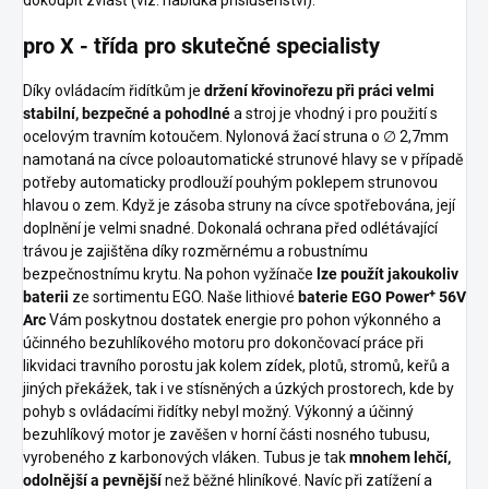
dokoupit zvlášť (viz. nabídka příslušenství).
pro X - třída pro skutečné specialisty
Díky ovládacím řidítkům je
držení křovinořezu při práci velmi
stabilní, bezpečné a pohodlné
a stroj je vhodný i pro použití s
ocelovým travním kotoučem. Nylonová žací struna o ∅ 2,7mm
namotaná na cívce poloautomatické strunové hlavy se v případě
potřeby automaticky prodlouží pouhým poklepem strunovou
hlavou o zem. Když je zásoba struny na cívce spotřebována, její
doplnění je velmi snadné. Dokonalá ochrana před odlétávající
trávou je zajištěna díky rozměrnému a robustnímu
bezpečnostnímu krytu. Na pohon vyžínače
lze použít jakoukoliv
+
baterii
ze sortimentu EGO. Naše lithiové
baterie EGO Power
56V
Arc
Vám poskytnou dostatek energie pro pohon výkonného a
účinného bezuhlíkového motoru pro dokončovací práce při
likvidaci travního porostu jak kolem zídek, plotů, stromů, keřů a
jiných překážek, tak i ve stísněných a úzkých prostorech, kde by
pohyb s ovládacími řidítky nebyl možný. Výkonný a účinný
bezuhlíkový motor je zavěšen v horní části nosného tubusu,
vyrobeného z karbonových vláken. Tubus je tak
mnohem lehčí,
odolnější a pevnější
než běžné hliníkové. Navíc při zatížení a