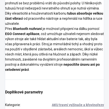
prohnutí se bez problémů vrátí do původní polohy. U hliníkových
tubusů hrozí nebezpečí nevratného ohnutí a je nutná výměna.
Díky eleasticitě a houževnatosti karbonu
tubus absorbuje velkou
část vibrací
od pracovního nástroje a nepřenáší na řidítka a ruce
uživatele.
Přes
Bluetooth rozhraní
je možnost připojení na dálku pomocí
EGO Connect aplikace
, což umožňuje uživateli nejenom sledovat
výkon stroje ale také hlídat aktuální stav baterie tak, aby byla
včas připravena k práci. Stroj je mimořádně tichý a vhodný proto
na použití v obydlené zástavbě, areálech nemocnic, škol a vůbec
všech míst, která jsou citlivá na hlučnost a zápach. Díky nízké
hmotnosti, zavěšené na dvojitém profesionálním ramenním
postroji a dokonalému vyvážení stroje
nepocítíte únavu ani po
celodenní práci
.
Doplňkové parametry
Kategorie
:
AKU travní vyžínače a křovinořezy