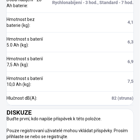
Rychlonabíjení - 3 hod., Standard - 7 hod.
Ah baterie
:
Hmotnost bez
4,1
baterie (kg)
:
Hmotnost s baterií
6,3
5.0 Ah (kg)
:
Hmotnost s baterií
6,9
7,5 Ah (kg)
:
Hmotnost s baterií
7,5
10,0 Ah (kg)
:
Hlučnost dB(A)
:
82 (struna)
DISKUZE
Buďte první, kdo napíše příspěvek k této položce.
Pouze registrovaní uživatelé mohou vkládat příspěvky. Prosím
přihlaste se
nebo se
registrujte
.