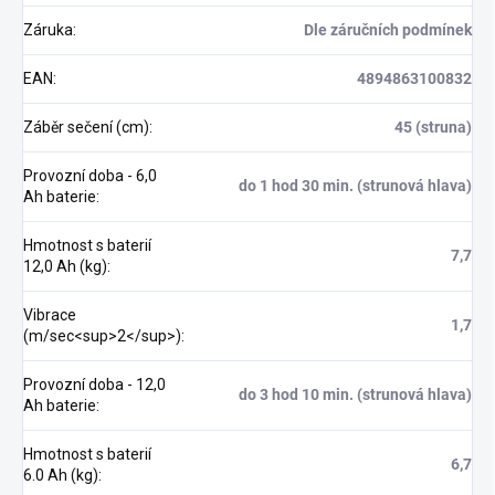
Záruka
:
Dle záručních podmínek
EAN
:
4894863100832
Záběr sečení (cm)
:
45 (struna)
Provozní doba - 6,0
do 1 hod 30 min. (strunová hlava)
Ah baterie
:
Hmotnost s baterií
7,7
12,0 Ah (kg)
:
Vibrace
1,7
(m/sec<sup>2</sup>)
:
Provozní doba - 12,0
do 3 hod 10 min. (strunová hlava)
Ah baterie
:
Hmotnost s baterií
6,7
6.0 Ah (kg)
: