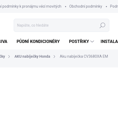
í podmínky k pronájmu věcí movitých
Obchodní podmínky
Podm
Hledat
SIVA
PŮDNÍ KONDICIONÉRY
POSTŘIKY
INSTALA
čky
AKU nabíječky Honda
Aku nabíječka CV3680XA EM
2 790 Kč
2 306 Kč bez DPH
Měrná
VYPRODÁNO
cena: