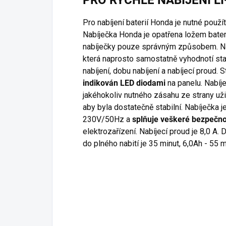
PRO RYCHLÉ NABÍJENÍ LI
značky HONDA.
bate
zvlá
Pro nabíjení baterií Honda je nutné použí
str
Nabíječka Honda je opatřena ložem bateri
nabíječky pouze správným způsobem. Nabí
která naprosto samostatně vyhodnotí sta
nabíjení, dobu nabíjení a nabíjecí proud. S
indikován LED diodami
na panelu. Nabíje
jakéhokoliv nutného zásahu ze strany uži
aby byla dostatečně stabilní. Nabíječka j
230V/50Hz a
splňuje veškeré bezpečn
elektrozařízení. Nabíjecí proud je 8,0 A.
do plného nabití je 35 minut, 6,0Ah - 55