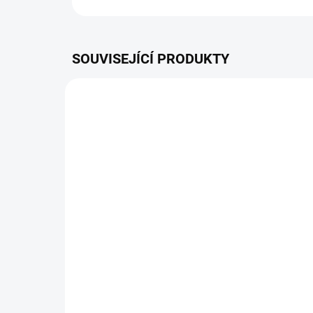
SOUVISEJÍCÍ PRODUKTY
ZDARMA
SKLADEM
AKU Nůžky na živý plot
AK
HHH 36B XB (pouze stroj)
36B