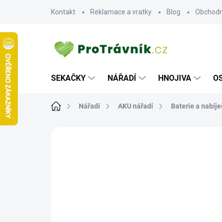
Přejít
Kontakt
Reklamace a vratky
Blog
Obchodn
na
obsah
SEKAČKY
NÁŘADÍ
HNOJIVA
O
Domů
Nářadí
AKU nářadí
Baterie a nabíje
ZNAČKA:
HONDA