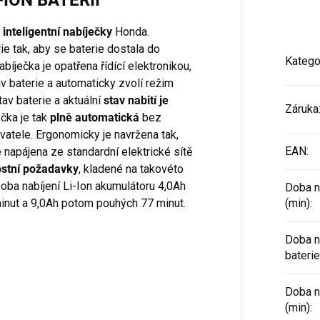
-ION BATERIÍ
rii a nabíječku dokoupit
použít z jiného AKU stroje zn
šť nebo použít z jiného AKU
HONDA.
t
inteligentní nabíječky
Honda.
oje značky HONDA.
e tak, aby se baterie dostala do
Katego
ječka je opatřena řídící elektronikou,
v baterie a automaticky zvolí režim
tav baterie a aktuální
stav nabití je
Záruka
čka je tak
plně automatická
bez
vatele. Ergonomicky je navržena tak,
EAN
:
e napájena ze standardní elektrické sítě
ostní požadavky
, kladené na takovéto
 Doba nabíjení Li-Ion akumulátoru 4,0Ah
Doba na
 minut a 9,0Ah potom pouhých 77 minut.
(min)
:
Doba na
baterie
Doba na
(min)
: