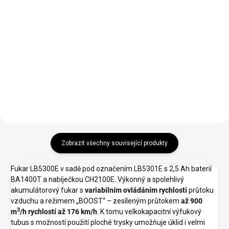
Plochá výfuková tryska slouží k
Krátký výfukový tubus lze použít
rozložení vyfukovaného toku
namísto standardně
vzduchu do šířky a k
dodávaných dlouhých tubusů.
částečnému urychlení toku
Lze použít ve stísněných
vzduchu. Dochází tak k širšímu a
prostorech nebo z důvodu
efektivnějšímu záběru fukaru.
snazší manipulace s fukarem.
Možno použít pro modely
LB5300E, LB5750E, LB5800E.
Zobrazit všechny související produkty
Fukar LB5300E v sadě pod označením LB5301E s 2,5 Ah baterií
BA1400T a nabíječkou CH2100E. Výkonný a spolehlivý
akumulátorový fukar s
variabilním ovládáním rychlosti
průtoku
vzduchu a režimem „BOOST“ – zesíleným průtokem
až 900
3
m
/h rychlostí až 176 km/h
. K tomu velkokapacitní výfukový
tubus s možností použití ploché trysky umožňuje úklid i velmi