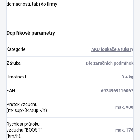
domácnosti, tak i do firmy.
Doplňkové parametry
Kategorie
:
AKU foukače a fukary
Záruka
:
Dle záručních podmínek
Hmotnost
:
3.4 kg
EAN
:
6924969116067
Průtok vzduchu
max. 900
(m<sup>3</sup>/h)
:
Rychlost průtoku
vzduchu "BOOST"
max. 176
(km/h)
: