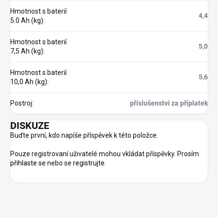
Hmotnost s baterií
4,4
5.0 Ah (kg)
:
Hmotnost s baterií
5,0
7,5 Ah (kg)
:
Hmotnost s baterií
5,6
10,0 Ah (kg)
:
Postroj
:
příslušenství za příplatek
DISKUZE
Buďte první, kdo napíše příspěvek k této položce.
Pouze registrovaní uživatelé mohou vkládat příspěvky. Prosím
přihlaste se
nebo se
registrujte
.