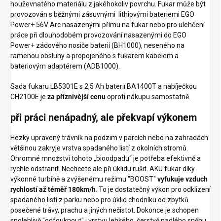
houževnatého materiálu z jakéhokoliv povrchu. Fukar může být
provozován s běžnými zásuvnými lithiovými bateriemi EGO
Power+ 56V Arc nasazenými přímu na fukar nebo pro ulehčení
práce při dlouhodobém provozování nasazenými do EGO
Power+ zádového nosiče baterií (BH1000), neseného na
ramenou obsluhy a propojeného s fukarem kabelem a
bateriovým adaptérem (ADB1000).
Sada fukaru LB5301E s 2,5 Ah baterií BA1400T a nabíječkou
CH2100E je
za příznivější cenu
oproti nákupu samostatně.
při práci nenápadný, ale překvapí výkonem
Hezky upravený trávník na podzim v parcích nebo na zahradách
většinou zakryje vrstva spadaného listí z okolních stromů.
Ohromné množství tohoto „bioodpadu“ je potřeba efektivně a
rychle odstranit. Nechcete ale při úklidu rušit. AKU fukar díky
výkonné turbíně a zvýšenému režimu "BOOST"
vyfukuje vzduch
rychlostí až téměř 180km/h
. To je dostatečný výkon pro odklizení
spadaného listí z parku nebo pro úklid chodníku od zbytků
posečené trávy, prachu a jiných nečistot. Dokonce je schopen
spolehlivě "odfouknout" i vrstvu lehkého, čerstvě padlého sněhu