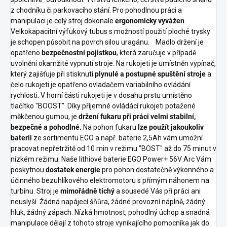
z chodníku či parkovacího stání. Pro pohodlnou práci a
manipulaci je celý stroj dokonale
ergonomicky vyvážen
.
Velkokapacitní výfukový tubus s možností použití ploché trysky
je schopen působit na povrch silou uragánu. Madlo držení je
opatřeno
bezpečnostní pojistkou
, která zaručuje v případě
uvolnění okamžité vypnutí stroje. Na rukojeti je umístněn vypínač,
který zajišťuje při stisknutí
plynulé a postupné spuštění stroje
a
čelo rukojeti je opatřeno ovladačem variabilního ovládání
rychlosti. V horní části rukojeti je v dosahu prstu umístěno
tlačítko "BOOST". Díky příjemné ovládácí rukojeti potažené
měkčenou gumou, je
držení fukaru při práci velmi stabilní,
bezpečné a pohodlné.
Na pohon fukaru
lze použít jakoukoliv
baterii
ze sortimentu EGO a např. baterie 2,5Ah vám umožní
pracovat nepřetržitě od 10 min v režimu "BOST" až do 75 minut v
nízkém režimu. Naše lithiové baterie EGO Power+ 56V Arc Vám
poskytnou
dostatek energie
pro pohon dostatečně výkonného a
účinného bezuhlíkového elektromotoru s přímým náhonem na
turbínu. Stroj je
mimořádně tichý
a sousedé Vás při práci ani
neuslyší. Žádná napájecí šňůra, žádné provozní náplně, žádný
hluk, žádný zápach. Nízká hmotnost, pohodlný úchop a snadná
manipulace dělají z tohoto stroje vynikajícího pomocníka jak do