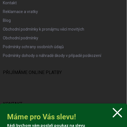
Kontakt
Reklamace a vratky
Blog
Obchodní podmínky k pronájmu věcí movitých
Obchodní podmínky
Podmínky ochrany osobních údajů
Podmínky dohody o náhradě škody v případě poškození
PŘIJÍMÁME ONLINE PLATBY
KONTAKT
Máme pro Vás slevu!
info
@
protravnik.cz
Rádi bychom vám poslali poukaz na slevu