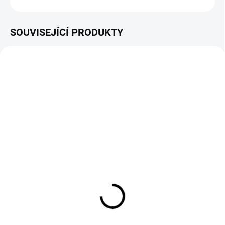
ZEPTAT SE
HLÍDAT
SOUVISEJÍCÍ PRODUKTY
NA DOTAZ
SKLADEM
Plochá výfuková tryska -
Krátký tubus k fukarům -
AN5300
AST1000
310 Kč
690 Kč
256 Kč bez DPH
570 Kč bez DPH
Do košíku
Do košíku