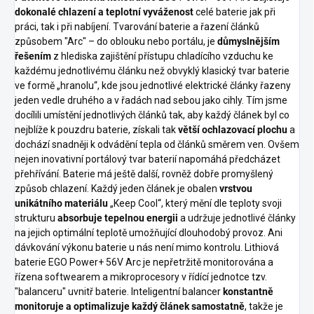
dokonalé chlazení a teplotní vyváženost
celé baterie jak při
práci, tak i při nabíjení. Tvarování baterie a řazení článků
způsobem "Arc" – do oblouku nebo portálu, je
důmyslnějším
řešením
z hlediska zajištění přístupu chladícího vzduchu ke
každému jednotlivému článku než obvyklý klasický tvar baterie
ve formě „hranolu“, kde jsou jednotlivé elektrické články řazeny
jeden vedle druhého a v řadách nad sebou jako cihly. Tím jsme
docílili umístění jednotlivých článků tak, aby každý článek byl co
nejblíže k pouzdru baterie, získali tak
větší ochlazovací plochu
a
dochází snadněji k odvádění tepla od článků směrem ven. Ovšem
nejen inovativní portálový tvar baterií napomáhá předcházet
přehřívání. Baterie má ještě další, rovněž dobře promyšlený
způsob chlazení. Každý jeden článek je obalen
vrstvou
unikátního materiálu
„Keep Cool“, který mění dle teploty svoji
strukturu
absorbuje tepelnou energii
a udržuje jednotlivé články
na jejich optimální teplotě umožňující dlouhodobý provoz. Ani
dávkování výkonu baterie u nás není mimo kontrolu. Lithiová
baterie EGO Power+ 56V Arc je nepřetržitě monitorována a
řízena softwearem a mikroprocesory v řídící jednotce tzv.
"balanceru" uvnitř baterie. Inteligentní balancer
konstantně
monitoruje a optimalizuje každý článek samostatně
, takže je