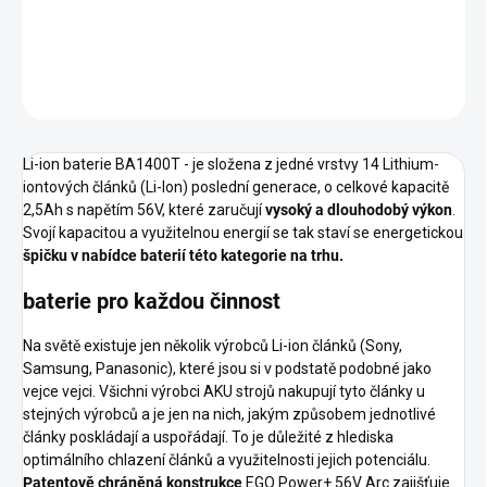
zejména však s lehkými ručně nesenými stroji.
DETAILNÍ INFORMACE
ZEPTAT SE
HLÍDAT
Li-ion baterie BA1400T - je složena z jedné vrstvy 14 Lithium-
iontových článků (Li-Ion) poslední generace, o celkové kapacitě
2,5Ah s napětím 56V, které zaručují
vysoký a dlouhodobý výkon
.
Svojí kapacitou a využitelnou energií se tak staví se energetickou
špičku v nabídce baterií této kategorie na trhu.
baterie pro každou činnost
Na světě existuje jen několik výrobců Li-ion článků (Sony,
Samsung, Panasonic), které jsou si v podstatě podobné jako
vejce vejci. Všichni výrobci AKU strojů nakupují tyto články u
stejných výrobců a je jen na nich, jakým způsobem jednotlivé
články poskládají a uspořádají. To je důležité z hlediska
optimálního chlazení článků a využitelnosti jejich potenciálu.
Patentově chráněná konstrukce
EGO Power+ 56V Arc zajišťuje