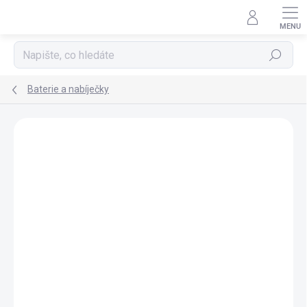
Přejít
na
obsah
Hledat
Baterie a nabíječky
ZNAČKA:
EGO