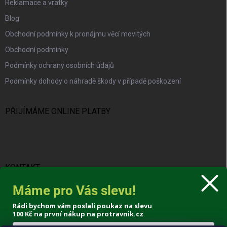
Reklamace a vratky
Blog
Obchodní podmínky k pronájmu věcí movitých
Obchodní podmínky
Podmínky ochrany osobních údajů
Podmínky dohody o náhradě škody v případě poškození
PŘIJÍMÁME ONLINE PLATBY
KONTAKT
Máme pro Vás slevu!
info
@
protravnik.cz
Rádi bychom vám poslali poukaz na slevu
+420 724 308 341
100 Kč
na první nákup na protravnik.cz