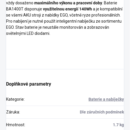
vždy dosaženo
maximálního výkonu a pracovní doby
. Baterie
BA1400T disponuje
využitelnou energií 140Wh
a je kompatibilní
se všemi AKU stroji z nabídky EGO, včetně ryze profesionálních.
Pro nabíjení je nutné použít inteligentní nabíječku ze sortimentu
EGO. Stav baterie je neustále monitorován a zobrazován
světelnými LED diodami.
Doplňkové parametry
Kategorie
:
Baterie a nabíječky
Záruka
:
Dle záručních podmínek
Hmotnost
:
1.7 kg