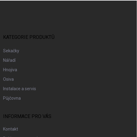
Z
Á
P
A
T
Í
KATEGORIE PRODUKTŮ
Sekačky
Nářadí
Hnojiva
Osiva
Instalace a servis
Půjčovna
INFORMACE PRO VÁS
Kontakt