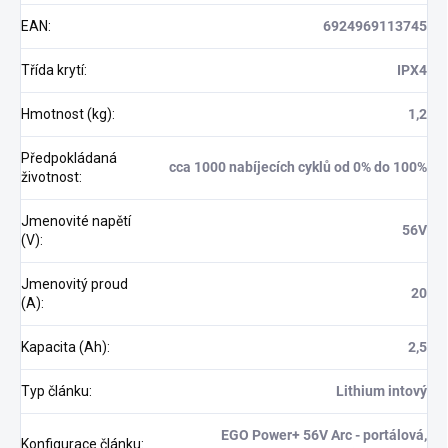
EAN
:
6924969113745
Třída krytí
:
IPX4
Hmotnost (kg)
:
1,2
Předpokládaná
cca 1000 nabíjecích cyklů od 0% do 100%
životnost
:
Jmenovité napětí
56V
(V)
:
Jmenovitý proud
20
(A)
:
Kapacita (Ah)
:
2,5
Typ článku
:
Lithium intový
EGO Power+ 56V Arc - portálová,
Konfigurace článku
: