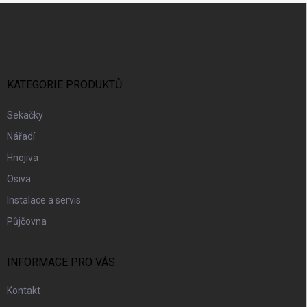
Z
Á
P
A
T
Í
KATEGORIE PRODUKTŮ
Sekačky
Nářadí
Hnojiva
Osiva
Instalace a servis
Půjčovna
INFORMACE PRO VÁS
Kontakt