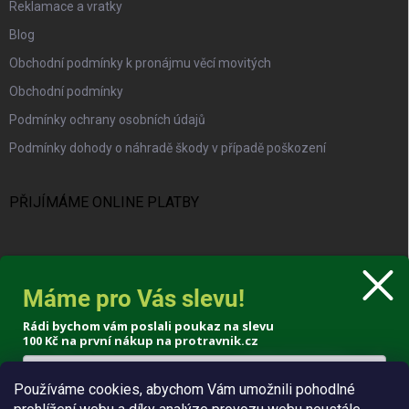
Reklamace a vratky
Blog
Obchodní podmínky k pronájmu věcí movitých
Obchodní podmínky
Podmínky ochrany osobních údajů
Podmínky dohody o náhradě škody v případě poškození
PŘIJÍMÁME ONLINE PLATBY
Máme pro Vás slevu!
KONTAKT
Rádi bychom vám poslali poukaz na slevu
100 Kč
na první nákup na protravnik.cz
info
@
protravnik.cz
+420 724 308 341
Používáme cookies, abychom Vám umožnili pohodlné