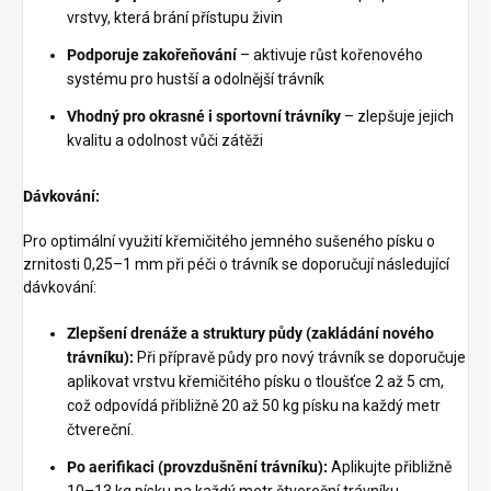
vrstvy, která brání přístupu živin
Podporuje zakořeňování
– aktivuje růst kořenového
systému pro hustší a odolnější trávník
Vhodný pro okrasné i sportovní trávníky
– zlepšuje jejich
kvalitu a odolnost vůči zátěži
Dávkování:
Pro optimální využití křemičitého jemného sušeného písku o
zrnitosti 0,25–1 mm při péči o trávník se doporučují následující
dávkování:
Zlepšení drenáže a struktury půdy (zakládání nového
trávníku):
Při přípravě půdy pro nový trávník se doporučuje
aplikovat vrstvu křemičitého písku o tloušťce 2 až 5 cm,
což odpovídá přibližně 20 až 50 kg písku na každý metr
čtvereční.
Po aerifikaci (provzdušnění trávníku):
Aplikujte přibližně