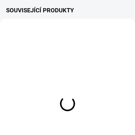
SOUVISEJÍCÍ PRODUKTY
NOVINKA
TIP
SKLADEM
NA DOTAZ
Purity Soil Conditioner
Aerifikátor - pronájem
2 999 Kč
1 899 Kč
2 479 Kč bez DPH
1 569 Kč bez DPH
Do košíku
Detail
Organický mini půdní