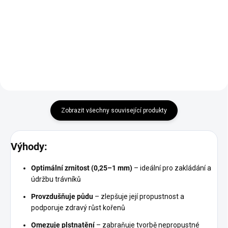
Místo vypůjčení Plzeň. V ceně
kondicionér v granulované formě
půjčovného je již zahrnuto
případné zapůjčení nájezdů a
kurtů.
Zapůjčení aerifikátoru typ Billy
Goat Plugr 18.
Budeme Vás kontaktovat pro
sjednání dalších podrobností,
místa, termínu a času předání.
Zobrazit všechny související produkty
Výhody:
Optimální zrnitost (0,25–1 mm)
– ideální pro zakládání a
údržbu trávníků
Provzdušňuje půdu
– zlepšuje její propustnost a
podporuje zdravý růst kořenů
Omezuje plstnatění
– zabraňuje tvorbě nepropustné