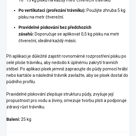
10–13 kg písku na každý metr čtvereční trávníku.
Po vertikutaci (prořezání trávníku):
Použijte zhruba 5 kg
písku na metr čtvereční.
Pravidelné pískování bez předchozích
zásahů:
Doporučuje se aplikovat 0,5 kg písku na metr
čtvereční, ideálně každý měsíc.
Při aplikaci je důležité zajistit rovnoměrné rozprostření písku po
celé ploše trávníku, aby nedošlo k úplnému zakrytí travních
stébel. Po aplikaci písek jemně zapracujte do půdy pomocí hrábí
nebo kartáče a následně trávník zavlažte, aby se písek dostal do
půdního profilu.
Pravidelné pískování zlepšuje strukturu půdy, zvyšuje její
propustnost pro vodu a živiny, omezuje tvorbu plsti a podporuje
zdravý růst trávníku.
Balení:
25 kg